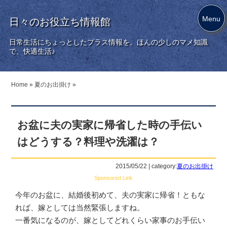
Menu
日々のお役立ち情報館
日常生活にちょっとしたプラス情報を。ほんの少しのマメ知識
で、快適生活♪
Home
»
夏のお出掛け
»
お盆に夫の実家に帰省した時の手伝い
はどうする？料理や洗濯は？
2015/05/22 | category:
夏のお出掛け
Sponsored Link
今年のお盆に、結婚後初めて、夫の実家に帰省！ともな
れば、嫁としては当然緊張しますね。
一番気になるのが、嫁としてどれくらい家事のお手伝い