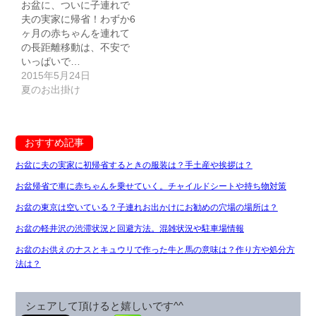
お盆に、ついに子連れで
夫の実家に帰省！わずか6
ヶ月の赤ちゃんを連れて
の長距離移動は、不安で
いっぱいで…
2015年5月24日
夏のお出掛け
おすすめ記事
お盆に夫の実家に初帰省するときの服装は？手土産や挨拶は？
お盆帰省で車に赤ちゃんを乗せていく。チャイルドシートや持ち物対策
お盆の東京は空いている？子連れお出かけにお勧めの穴場の場所は？
お盆の軽井沢の渋滞状況と回避方法。混雑状況や駐車場情報
お盆のお供えのナスとキュウリで作った牛と馬の意味は？作り方や処分方
法は？
シェアして頂けると嬉しいです^^