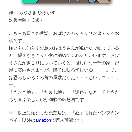
作： みやざき ひろかず
対象年齢： 3歳～
こちらも日本の昔話。おばけのろくろくびが出てくるお
話です。
怖いもの知らずの旅のおぼうさんが道ばたで眠っている
と、親切なきこりが家に泊めてくれるといいます。おぼ
うさんがきこりについていくと、怪しげな一軒の家。部
屋に案内されますが、障子に映る怪しい影・・・。そこ
は恐ろしいろくろ首の屋敷だった・・・というストーリ
ー。
「さかさ絵」、「だまし絵」、「迷路」など、子どもた
ちが喜ぶ楽しい絵が満載の紙芝居です。
※ 以上に紹介した紙芝居は、「ぬすまれたパンプキン
パイ」以外は
amazon
で購入可能です。