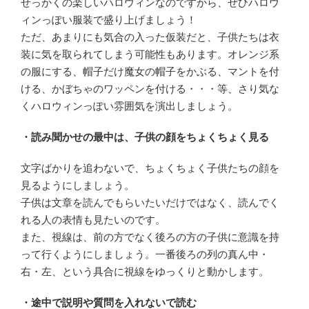
せっかくの楽しいハロウィンなのですから、ぜひハロウ
ィンっぽい服装で盛り上げましょう！
ただ、あまりにも気合の入った仮装だと、子供たちは衣
装に気を取られてしまう可能性もあります。オレンジ系
の服にする、帽子だけ魔女の帽子をかぶる、マントを付
ける、かぼちゃのワッペンを付ける・・・等、さり気な
くハロウィンっぽい雰囲気を演出しましょう。
・読み聞かせの最中は、子供の顔をちょくちょく見る
文字ばかりを追わないで、ちょくちょく子供たちの顔を
見るようにしましょう。
子供は文章を読んでもらいたいだけではなく、読んでく
れる人の表情も見たいのです。
また、視線は、前の方でなく後ろの方の子供に意識を持
って行くようにしましょう。一番後ろの列の真ん中・
右・左、という具合に視線をゆっくりと動かします。
・途中で説明や質問を入れないで読む