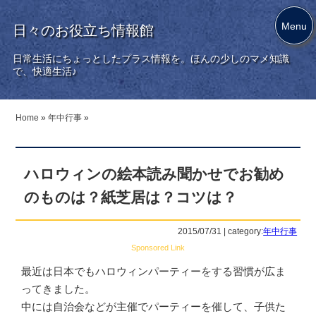
Menu
日々のお役立ち情報館
日常生活にちょっとしたプラス情報を。ほんの少しのマメ知識
で、快適生活♪
Home
»
年中行事
»
ハロウィンの絵本読み聞かせでお勧め
のものは？紙芝居は？コツは？
2015/07/31 | category:
年中行事
Sponsored Link
最近は日本でもハロウィンパーティーをする習慣が広ま
ってきました。
中には自治会などが主催でパーティーを催して、子供た