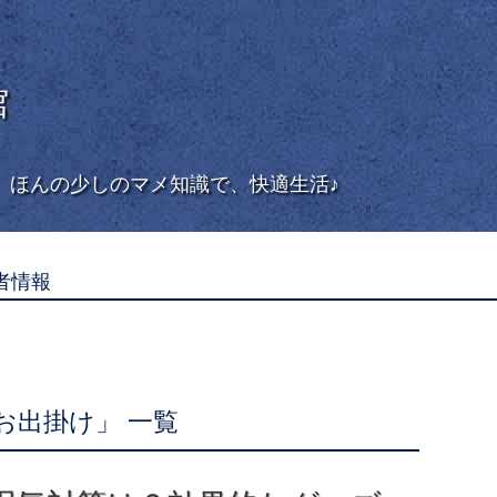
館
。ほんの少しのマメ知識で、快適生活♪
者情報
お出掛け」 一覧