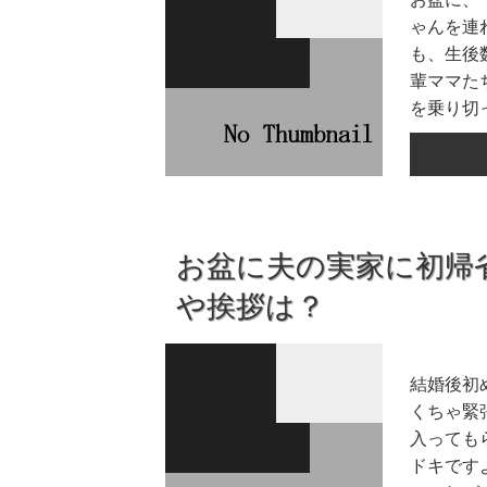
ゃんを連
も、生後
輩ママた
を乗り切っ
お盆に夫の実家に初帰
や挨拶は？
結婚後初
くちゃ緊
入っても
ドキです