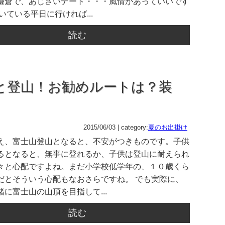
鎌倉で、あじさいデート・・・風情があっていいです
いている平日に行ければ...
読む
と登山！お勧めルートは？装
2015/06/03 | category:
夏のお出掛け
え、富士山登山となると、不安がつきものです。子供
るとなると、無事に登れるか、子供は登山に耐えられ
々と心配ですよね。まだ小学校低学年の、１０歳くら
だとそういう心配もなおさらですね。 でも実際に、
に富士山の山頂を目指して...
読む