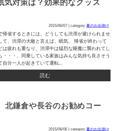
眠気対策は？効果的なグッズ
2015/06/07 | category:
夏のお出掛け
で帰省するときには、どうしても渋滞が避けられませ
して、渋滞の大敵と言えば、眠気。 帰省が終わって
どは疲れも重なり、渋滞中は猛烈な睡魔に襲われてし
も・・・。同乗している家族はみんな気持ち良さそう
自分一人が起きていて運転...
読む
 北鎌倉や長谷のお勧めコー
2015/06/06 | category:
夏のお出掛け