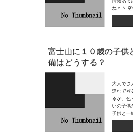
情緒ある
ね＾＾ 空
富士山に１０歳の子供
備はどうする？
大人でさ
連れで登
るか、色
いの子供
子供と一緒