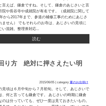
と言えば、鎌倉ですね。そして、鎌倉のあじさいと言
月院や長谷寺や成就院が有名です。（成就院に関して
5年から2017年まで、参道の補修工事のためにあじさ
れません） でもそれらのお寺は、あじさいの見頃に
い混雑。整理券対応...
読む
回り方 絶対に押さえたい明
2015/06/05 | category:
夏のお出掛け
の見頃は６月中旬から７月初旬。そして、あじさいで
は、何と言っても鎌倉です。 あじさいの時期に鎌倉
なのは分っていても、ぜひ一度は見ておきたいもの。