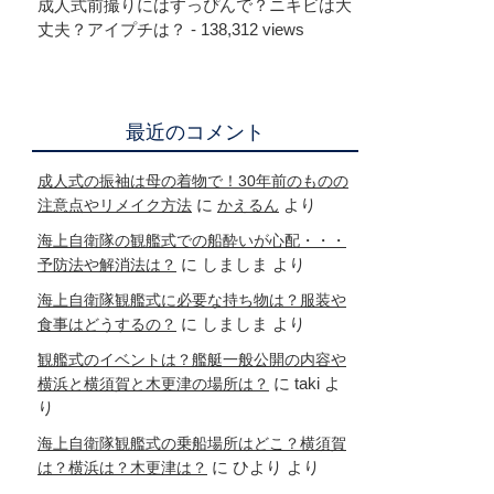
成人式前撮りにはすっぴんで？ニキビは大
丈夫？アイプチは？
- 138,312 views
最近のコメント
成人式の振袖は母の着物で！30年前のものの
に
より
注意点やリメイク方法
かえるん
海上自衛隊の観艦式での船酔いが心配・・・
に
しましま
より
予防法や解消法は？
海上自衛隊観艦式に必要な持ち物は？服装や
に
しましま
より
食事はどうするの？
観艦式のイベントは？艦艇一般公開の内容や
に
taki
よ
横浜と横須賀と木更津の場所は？
り
海上自衛隊観艦式の乗船場所はどこ？横須賀
に
ひより
より
は？横浜は？木更津は？