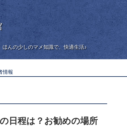
館
。ほんの少しのマメ知識で、快適生活♪
者情報
5年の日程は？お勧めの場所