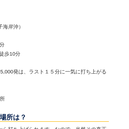
子海岸沖）
分
歩10分
ち5,000発は、ラスト１５分に一気に打ち上がる
ヵ所
場所は？