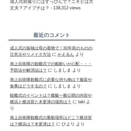
成人式前撮りにはすっぴんで？ニキビは大
丈夫？アイプチは？
- 138,312 views
最近のコメント
成人式の振袖は母の着物で！30年前のものの
に
より
注意点やリメイク方法
かえるん
海上自衛隊の観艦式での船酔いが心配・・・
に
しましま
より
予防法や解消法は？
海上自衛隊観艦式に必要な持ち物は？服装や
に
しましま
より
食事はどうするの？
観艦式のイベントは？艦艇一般公開の内容や
に
taki
よ
横浜と横須賀と木更津の場所は？
り
海上自衛隊観艦式の乗船場所はどこ？横須賀
に
ひより
より
は？横浜は？木更津は？