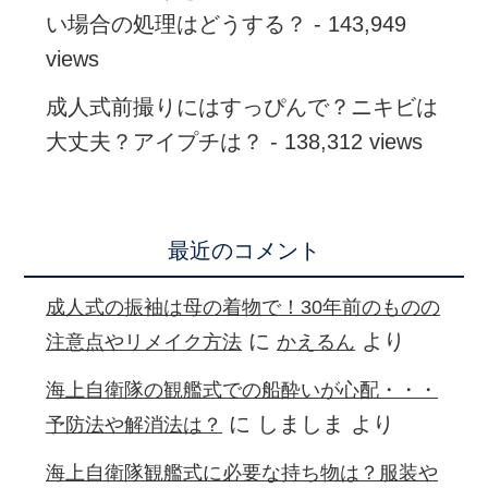
い場合の処理はどうする？
- 143,949
views
成人式前撮りにはすっぴんで？ニキビは
大丈夫？アイプチは？
- 138,312 views
最近のコメント
成人式の振袖は母の着物で！30年前のものの
に
より
注意点やリメイク方法
かえるん
海上自衛隊の観艦式での船酔いが心配・・・
に
しましま
より
予防法や解消法は？
海上自衛隊観艦式に必要な持ち物は？服装や