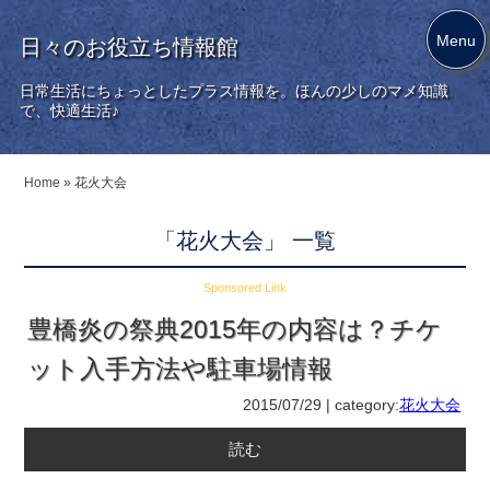
Menu
日々のお役立ち情報館
日常生活にちょっとしたプラス情報を。ほんの少しのマメ知識
で、快適生活♪
Home
»
花火大会
「花火大会」 一覧
Sponsored Link
豊橋炎の祭典2015年の内容は？チケ
ット入手方法や駐車場情報
2015/07/29 | category:
花火大会
読む