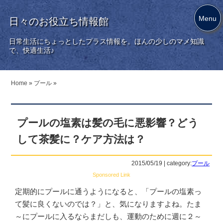
Menu
日々のお役立ち情報館
日常生活にちょっとしたプラス情報を。ほんの少しのマメ知識
で、快適生活♪
Home
»
プール
»
プールの塩素は髪の毛に悪影響？どう
して茶髪に？ケア方法は？
2015/05/19 | category:
プール
Sponsored Link
定期的にプールに通うようになると、「プールの塩素っ
て髪に良くないのでは？」と、気になりますよね。たま
～にプールに入るならまだしも、運動のために週に２～