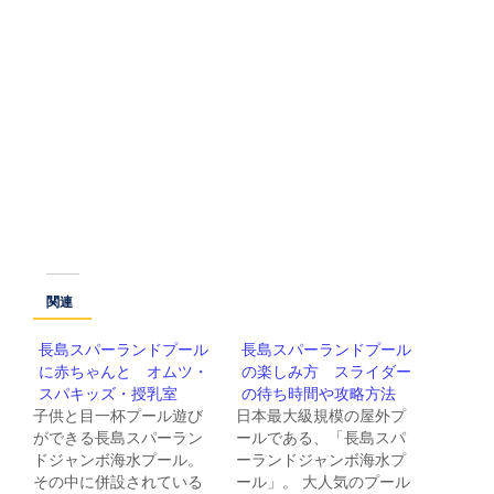
関連
長島スパーランドプール
長島スパーランドプール
に赤ちゃんと オムツ・
の楽しみ方 スライダー
スパキッズ・授乳室
の待ち時間や攻略方法
子供と目一杯プール遊び
日本最大級規模の屋外プ
ができる長島スパーラン
ールである、「長島スパ
ドジャンボ海水プール。
ーランドジャンボ海水プ
その中に併設されている
ール」。 大人気のプール