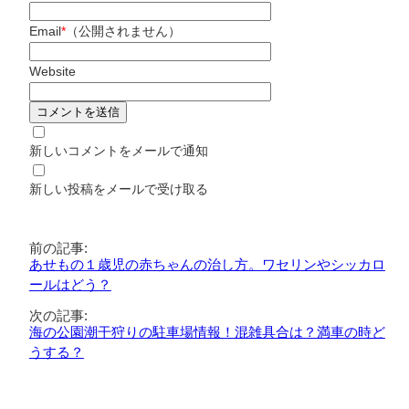
Email
*
（公開されません）
Website
新しいコメントをメールで通知
新しい投稿をメールで受け取る
前の記事:
あせもの１歳児の赤ちゃんの治し方。ワセリンやシッカロ
ールはどう？
次の記事:
海の公園潮干狩りの駐車場情報！混雑具合は？満車の時ど
うする？