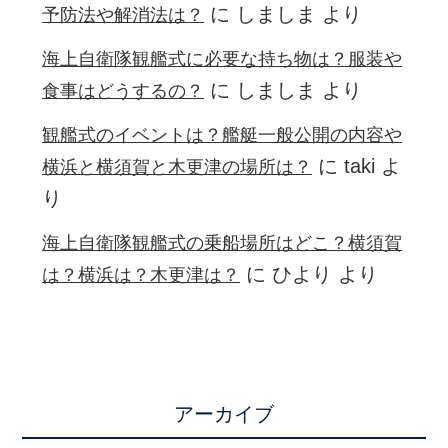
に
しましま
より
予防法や解消法は？
海上自衛隊観艦式に必要な持ち物は？服装や
に
しましま
より
食事はどうするの？
観艦式のイベントは？艦艇一般公開の内容や
に
taki
よ
横浜と横須賀と木更津の場所は？
り
海上自衛隊観艦式の乗船場所はどこ？横須賀
に
ひより
より
は？横浜は？木更津は？
アーカイブ