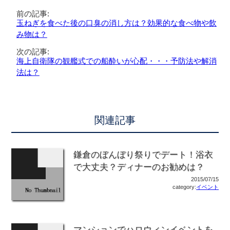
前の記事:
玉ねぎを食べた後の口臭の消し方は？効果的な食べ物や飲
み物は？
次の記事:
海上自衛隊の観艦式での船酔いが心配・・・予防法や解消
法は？
関連記事
鎌倉のぼんぼり祭りでデート！浴衣
で大丈夫？ディナーのお勧めは？
2015/07/15
category:
イベント
マンションでハロウィンイベントを