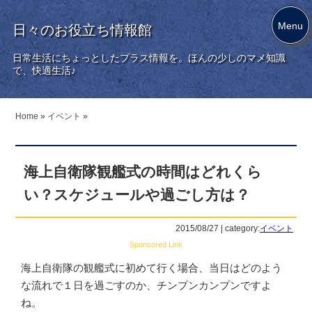
Menu
日々のお役立ち情報館
日常生活にちょっとしたプラス情報を。ほんの少しのマメ知識
で、快適生活♪
Home
»
イベント
»
海上自衛隊観艦式の時間はどれくら
い？スケジュールや過ごし方は？
2015/08/27 | category:
イベント
Sponsored Link
海上自衛隊の観艦式に初めて行く場合、当日はどのよう
な流れで１日を過ごすのか、チンプンカンプンですよ
ね。