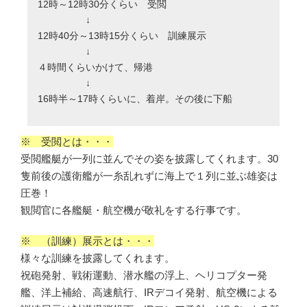
12時～12時30分くらい 受閲
↓
12時40分～13時15分くらい 訓練展示
↓
４時間くらいかけて、帰港
↓
16時半～17時くらいに、着岸。その後に下船
※ 受閲とは・・・
受閲艦艇が一列に並んでその姿を披露してくれます。30
隻前後の護衛艦が一糸乱れずに海上で１列に並ぶ雄姿は
圧巻！
観閲官に各艦艇・航空機が敬礼をする行事です。
※ （訓練）展示とは・・・
様々な訓練を披露してくれます。
祝砲発射、戦術運動、潜水艦の浮上、ヘリコプター発
艦、洋上補給、高速航行、IRデコイ発射、航空機による