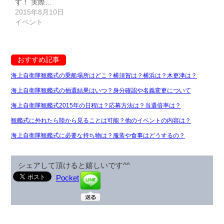
す！ 実際…
2015年8月10日
イベント
おすすめ記事
海上自衛隊観艦式の乗船場所はどこ？横須賀は？横浜は？木更津は？
海上自衛隊観艦式の抽選結果はいつ？身分確認や名義変更について
海上自衛隊観艦式2015年の日程は？応募方法は？当選倍率は？
観艦式に外れたら陸から見ることは可能？他のイベントの内容は？
海上自衛隊観艦式に必要な持ち物は？服装や食事はどうするの？
シェアして頂けると嬉しいです^^
Pocket