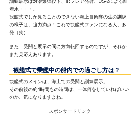
訓練展示は対潜爆弾投下、IRフレア発射、US-2による離
着水・・・。
観艦式でしか見ることのできない海上自衛隊の生の訓練
の様子は、迫力満点！これで観艦式ファンになる人、多
発（笑）
また、受閲と展示の間に方向転回するのですが、それが
また見応えあります。
観艦式で乗艦中の船内での過ごし方は？
観艦式のメインは、海上での受閲と訓練展示。
その前後の約4時間もの時間は、一体何をしていればいい
のか、気になりますよね。
スポンサードリンク