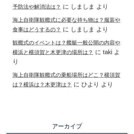
に
しましま
より
予防法や解消法は？
海上自衛隊観艦式に必要な持ち物は？服装や
に
しましま
より
食事はどうするの？
観艦式のイベントは？艦艇一般公開の内容や
に
taki
よ
横浜と横須賀と木更津の場所は？
り
海上自衛隊観艦式の乗船場所はどこ？横須賀
に
ひより
より
は？横浜は？木更津は？
アーカイブ