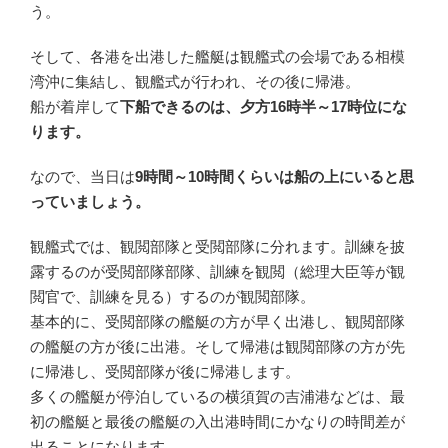
う。
そして、各港を出港した艦艇は観艦式の会場である相模
湾沖に集結し、観艦式が行われ、その後に帰港。
船が着岸して
下船できるのは、夕方16時半～17時位にな
ります。
なので、当日は
9時間～10時間くらいは船の上にいると思
っていましょう。
観艦式では、観閲部隊と受閲部隊に分れます。訓練を披
露するのが受閲部隊部隊、訓練を観閲（総理大臣等が観
閲官で、訓練を見る）するのが観閲部隊。
基本的に、受閲部隊の艦艇の方が早く出港し、観閲部隊
の艦艇の方が後に出港。そして帰港は観閲部隊の方が先
に帰港し、受閲部隊が後に帰港します。
多くの艦艇が停泊しているの横須賀の吉浦港などは、最
初の艦艇と最後の艦艇の入出港時間にかなりの時間差が
出ることになります。