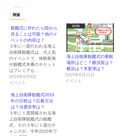
関連
観艦式に外れたら陸から
見ることは可能？他のイ
ベントの内容は？
３年に一度行われる海上
自衛隊観艦式は、大人気
海上自衛隊観艦式の乗船
のイベントで、体験航海
場所はどこ？横須賀は？
や観艦式本番のチケット
横浜は？木更津は？
はプレミアも…
2015年8月11日
2015年9月8日
イベント
イベント
海上自衛隊観艦式2015
年の日程は？応募方法
は？当選倍率は？
３年に１度開催される海
上自衛隊観艦式の観艦
式。その３年に１度のチ
ャンスが、今年2015年で